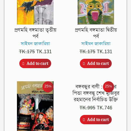
প্রণমহি বঙ্গমাতা তৃতীয়
প্রণমহি বঙ্গমাতা দ্বিতীয়
পর্ব
পর্ব
সাইমন জাকারিয়া
সাইমন জাকারিয়া
Original
Current
Original
Current
TK.
175
TK.
131
TK.
175
TK.
131
price
price
price
price
Add to cart
Add to cart
was:
is:
was:
is:
TK.175.
TK.131.
TK.175.
TK.131.
25%
বঙ্গবন্ধুর বাণী : জাতির
25%
পিতা বঙ্গবন্ধু শেখ মুজিবুর
রহমানের নির্বাচিত উক্তি
Original
Current
TK.
995
TK.
746
price
price
Add to cart
was:
is:
TK.995.
TK.746.