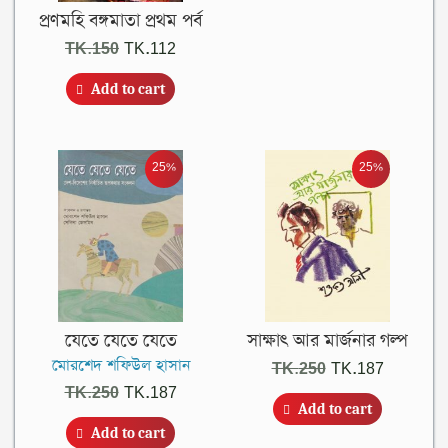
প্রণমহি বঙ্গমাতা প্রথম পর্ব
Original
Current
TK.
150
TK.
112
price
price
Add to cart
was:
is:
TK.150.
TK.112.
25%
25%
যেতে যেতে যেতে
সাক্ষাৎ আর মার্জনার গল্প
মোরশেদ শফিউল হাসান
Original
Current
TK.
250
TK.
187
Original
Current
price
price
TK.
250
TK.
187
Add to cart
price
price
was:
is:
Add to cart
was:
is:
TK.250.
TK.187.