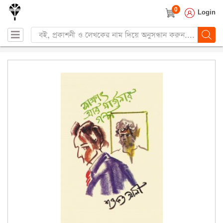
0
Login
Products
search