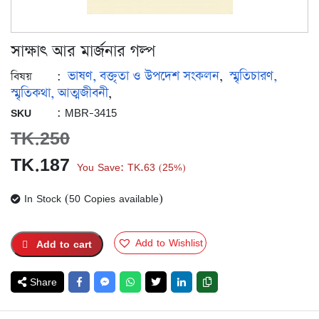
সাক্ষাৎ আর মার্জনার গল্প
ভাষণ, বক্তৃতা ও উপদেশ সংকলন
স্মৃতিচারণ,
:
,
বিষয়
স্মৃতিকথা, আত্মজীবনী
,
: MBR-3415
SKU
TK.
250
Original
Current
TK.
187
You Save:
TK.
63
25%
(
)
price
price
In Stock (50 Copies available)
was:
is:
TK.250.
TK.187.
Add to Wishlist
Add to cart
Share