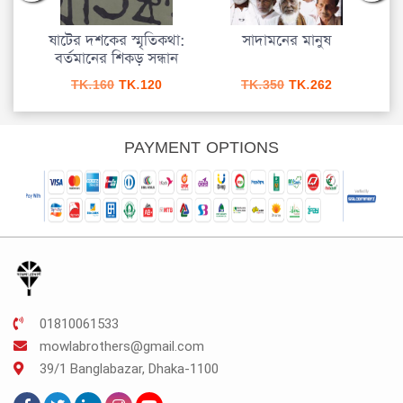
ষাটের দশকের স্মৃতিকথা:
সাদামনের মানুষ
সেনা
বর্তমানের শিকড় সন্ধান
urrent
Original
Current
Original
Current
TK.
160
TK.
120
TK.
350
TK.
262
rice
price
price
price
price
s:
was:
is:
was:
is:
K.120.
TK.160.
TK.120.
TK.350.
TK.262.
PAYMENT OPTIONS
01810061533
mowlabrothers@gmail.com
39/1 Banglabazar, Dhaka-1100