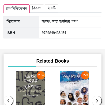
বিবরণ
রিভিউ
স্পেসিফিকেশন
শিরোনাম
সাক্ষাৎ আর মার্জনার গল্প
ISBN
9789849436454
Related Books
25%
25%
‹
›