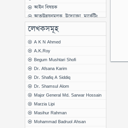
আইন বিষয়ক
আত্মউন্নয়নমূলক, উদ্যোক্তা, মার্কেটিং
আন্তর্জাতিক বাণিজ্য বৈদেশিক বিনিময়
লেখকসমূহ
ও অর্থায়ন
আন্তর্জাতিক সম্পর্ক
A K N Ahmed
ইতিহাস
A.K.Roy
ইতিহাস বিষয়ক
Begum Mushtari Shofi
ইতিহাস স্লাইড ১
Dr. Afsana Karim
ইসলামী বই
Dr. Shafiq A Siddiq
উপন্যাস
Dr. Shamsul Alom
উপন্যাস স্লাইড ১
Major General Md. Sarwar Hossain
উপন্যাসসমগ্র
Marzia Lipi
কবিতা
Masihur Rahman
কবিতা-বইমেলা ২০২৫
Mohammad Badruol Ahsan