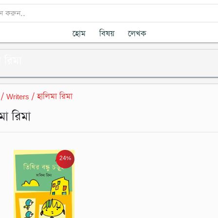
হোম
বিষয়
লেখক
া রিমা
/ Writers / হালিমা রিমা
মা রিমা
24%