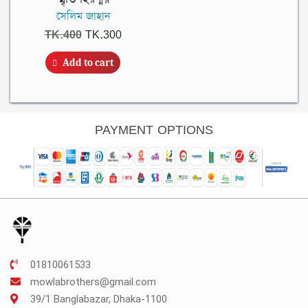
সেলিম জাহান
Original
Current
TK.
400
TK.
300
price
price
Add to cart
was:
is:
TK.400.
TK.300.
PAYMENT OPTIONS
01810061533
mowlabrothers@gmail.com
39/1 Banglabazar, Dhaka-1100