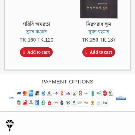
গরিবি অমরতা
নিরপরাধ ঘুম
সুমন রহমান
সুমন রহমান
Original
Current
Original
Current
TK.
160
TK.
120
TK.
250
TK.
187
price
price
price
price
Add to cart
Add to cart
was:
is:
was:
is:
TK.160.
TK.120.
TK.250.
TK.187.
PAYMENT OPTIONS