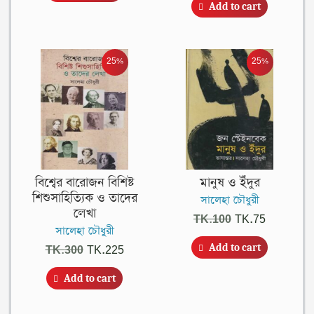
Add to cart
was:
is:
TK.300.
TK.225.
TK.160.
TK.120.
25%
25%
বিশ্বের বারোজন বিশিষ্ট
মানুষ ও ইঁদুর
শিশুসাহিত্যিক ও তাদের
সালেহা চৌধুরী
লেখা
Original
Current
TK.
100
TK.
75
সালেহা চৌধুরী
price
price
Original
Current
TK.
300
TK.
225
Add to cart
was:
is:
price
price
TK.100.
TK.75.
Add to cart
was:
is:
TK.300.
TK.225.