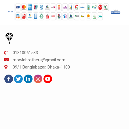
01810061533
mowlabrothers@gmail.com
39/1 Banglabazar, Dhaka-1100