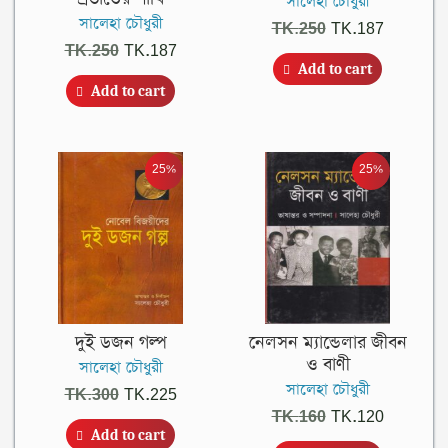
সালেহা চৌধুরী
সালেহা চৌধুরী
Original
Current
TK.
250
TK.
187
Original
Current
TK.
250
TK.
187
price
price
Add to cart
price
price
was:
is:
Add to cart
was:
is:
TK.250.
TK.187.
TK.250.
TK.187.
25%
25%
দুই ডজন গল্প
নেলসন ম্যান্ডেলার জীবন
ও বাণী
সালেহা চৌধুরী
সালেহা চৌধুরী
Original
Current
TK.
300
TK.
225
Original
Current
TK.
160
TK.
120
price
price
Add to cart
price
price
was:
is: