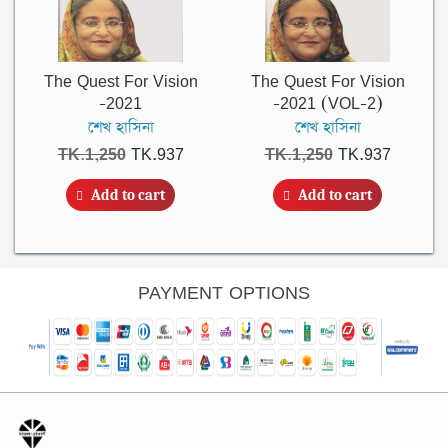
The Quest For Vision
The Quest For Vision
-2021
-2021 (VOL-2)
শেখ হাসিনা
শেখ হাসিনা
Original
Current
Original
Current
TK.
1,250
TK.
937
TK.
1,250
TK.
937
price
price
price
price
Add to cart
Add to cart
was:
is:
was:
is:
TK.1,250.
TK.937.
TK.1,250.
TK.937.
PAYMENT OPTIONS