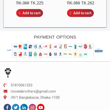
Original
Current
Original
Current
TK.
300
TK.
225
TK.
350
TK.
262
price
price
price
price
Add to cart
Add to cart
was:
is:
was:
is:
TK.300.
TK.225.
TK.350.
TK.262.
PAYMENT OPTIONS
01810061533
mowlabrothers@gmail.com
39/1 Banglabazar, Dhaka-1100