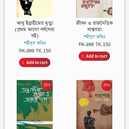
আবু ইব্রাহীমের মৃত্যু
জীবন ও রাজনৈতিক
(প্রথম আলো বর্ষসেরা
বাস্তবতা
বই)
শহীদুল জহির
শহীদুল জহির
Original
Current
TK.
200
TK.
150
Original
Current
TK.
200
TK.
150
price
price
Add to cart
price
price
was:
is:
Add to cart
was:
is:
TK.200.
TK.150.
TK.200.
TK.150.
25%
25%