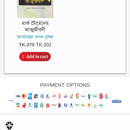
মার্ক টোয়েনের
আত্মজীবনী
মোবাশ্বেরা খানম বুশরা
Original
Current
TK.
270
TK.
202
price
price
Add to cart
was:
is:
TK.270.
TK.202.
PAYMENT OPTIONS