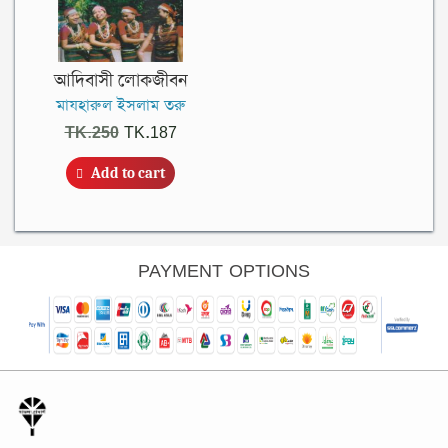
আদিবাসী লোকজীবন
মাযহারুল ইসলাম তরু
Original
Current
TK.
250
TK.
187
price
price
Add to cart
was:
is:
TK.250.
TK.187.
PAYMENT OPTIONS