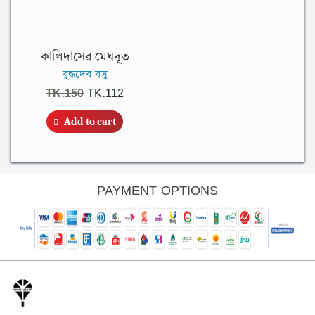
কালিদাসের মেঘদূত
বুদ্ধদেব বসু
Original
Current
TK.
150
TK.
112
price
price
Add to cart
was:
is:
TK.150.
TK.112.
PAYMENT OPTIONS