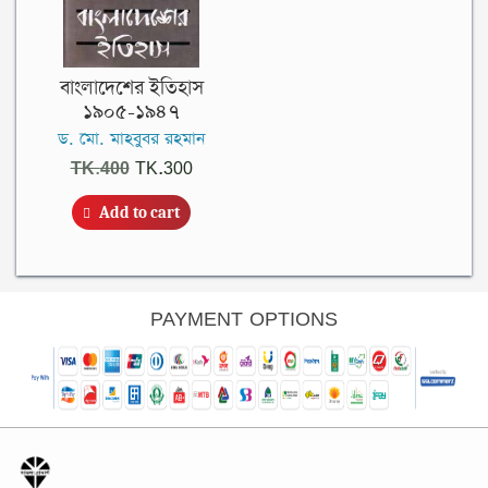
বাংলাদেশের ইতিহাস
১৯০৫-১৯৪৭
ড. মো. মাহবুবর রহমান
Original
Current
TK.
400
TK.
300
price
price
Add to cart
was:
is:
TK.400.
TK.300.
PAYMENT OPTIONS