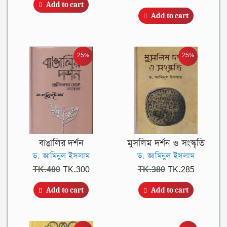
Add to cart
price
price
was:
is:
Add to cart
was:
is:
TK.425.
TK.319.
TK.425.
TK.319.
25%
25%
বাঙালির দর্শন
মুসলিম দর্শন ও সংস্কৃতি
ড. আমিনুল ইসলাম
ড. আমিনুল ইসলাম
Original
Current
Original
Current
TK.
400
TK.
300
TK.
380
TK.
285
price
price
price
price
Add to cart
Add to cart
was:
is:
was:
is:
TK.400.
TK.300.
TK.380.
TK.285.