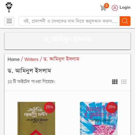
0
Login
Products
search
ড. আমিনুল ইসলাম
Home
/ Writers / ড. আমিনুল ইসলাম
ড. আমিনুল ইসলাম
10 টি আইটেম পাওয়া গিয়েছে।
25%
25%