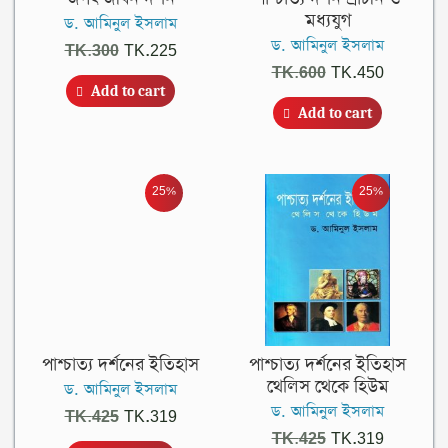
মধ্যযুগ
ড. আমিনুল ইসলাম
ড. আমিনুল ইসলাম
Original
Current
TK.
300
TK.
225
Original
Current
TK.
600
TK.
450
price
price
Add to cart
price
price
was:
is:
Add to cart
was:
is:
TK.300.
TK.225.
TK.600.
TK.450.
25%
25%
পাশ্চাত্য দর্শনের ইতিহাস
পাশ্চাত্য দর্শনের ইতিহাস
থেলিস থেকে হিউম
ড. আমিনুল ইসলাম
ড. আমিনুল ইসলাম
Original
Current
TK.
425
TK.
319
Original
Current
TK.
425
TK.
319
price
price