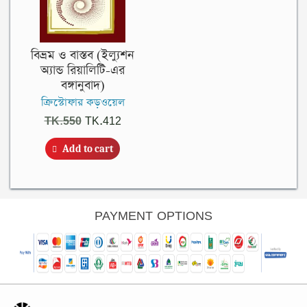
বিভ্রম ও বাস্তব (ইল্যুশন
অ্যান্ড রিয়ালিটি-এর
বঙ্গানুবাদ)
ক্রিস্টোফার কড়ওয়েল
Original
Current
TK.
550
TK.
412
price
price
Add to cart
was:
is:
TK.550.
TK.412.
PAYMENT OPTIONS