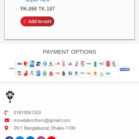
আহমদ শরীফ
Original
Current
TK.
250
TK.
187
price
price
Add to cart
was:
is:
TK.250.
TK.187.
PAYMENT OPTIONS
01810061533
mowlabrothers@gmail.com
39/1 Banglabazar, Dhaka-1100