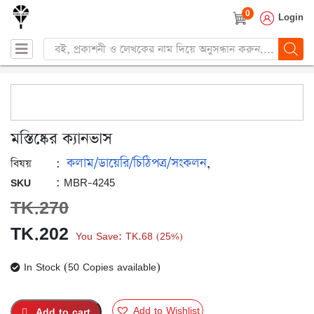
0
Login
Products
search
মস্তিষ্কের ক্যানভাস
কলাম/ডায়েরি/চিঠিপত্র/সংকলন
:
,
বিষয়
: MBR-4245
SKU
TK.
270
Original
Current
TK.
202
You Save:
TK.
68
25%
(
)
price
price
In Stock (50 Copies available)
was:
is:
TK.270.
TK.202.
Add to Wishlist
Add to cart