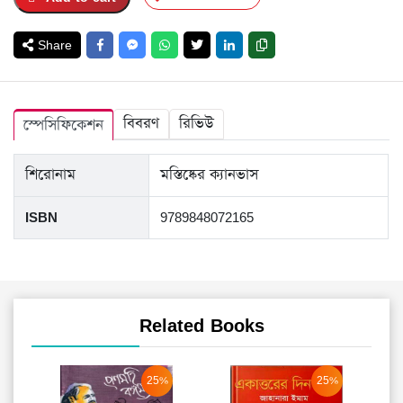
Share
বিবরণ
রিভিউ
স্পেসিফিকেশন
শিরোনাম
মস্তিষ্কের ক্যানভাস
ISBN
9789848072165
Related Books
25%
25%