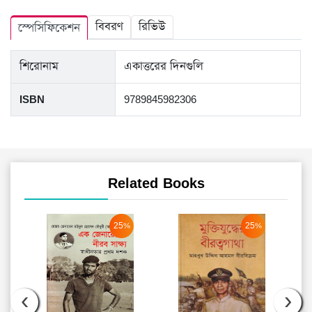
বিবরণ
রিভিউ
স্পেসিফিকেশন
শিরোনাম
একাত্তরের দিনগুলি
ISBN
9789845982306
Related Books
25%
25%
‹
›