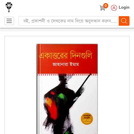
0
Login
Products
search