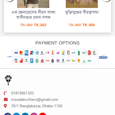
এক জেনারেলের নীরব সাক্ষ্য
মুক্তিযুদ্ধের বীরত্বগাথা
ব
স্বাধীনতার প্রথম দশক
urrent
Original
Current
Original
Current
TK.
350
TK.
262
TK.
400
TK.
300
rice
price
price
price
price
s:
was:
is:
was:
is:
K.337.
TK.350.
TK.262.
TK.400.
TK.300.
PAYMENT OPTIONS
01810061533
mowlabrothers@gmail.com
39/1 Banglabazar, Dhaka-1100