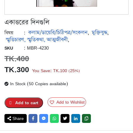
একাত্তরের দিনগুলি
কলাম/ডায়েরি/চিঠিপত্র/সংকলন
মুক্তিযুদ্ধ
:
,
,
বিষয়
স্মৃতিচারণ, স্মৃতিকথা, আত্মজীবনী
,
: MBR-4230
SKU
TK.
400
Original
Current
TK.
300
You Save:
TK.
100
25%
(
)
price
price
In Stock (50 Copies available)
was:
is:
TK.400.
TK.300.
Add to Wishlist
Add to cart
Share