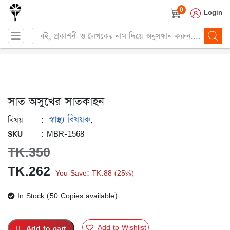
0
Login
Products
search
সাত অসুখের সাতকাহন
স্বাস্থ্য বিষয়ক
:
,
বিষয়
: MBR-1568
SKU
TK.
350
Original
Current
TK.
262
You Save:
TK.
88
25%
(
)
price
price
In Stock (50 Copies available)
was:
is:
TK.350.
TK.262.
Add to Wishlist
Add to cart