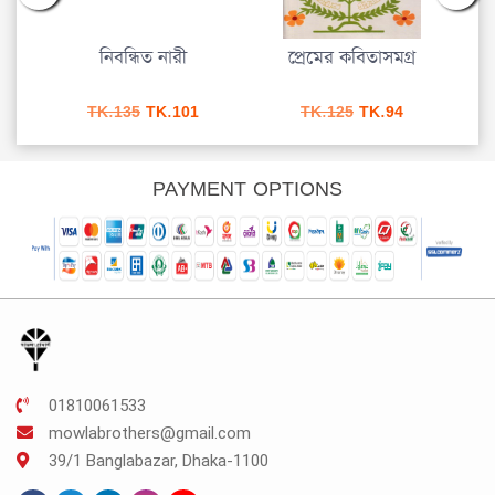
 কথা
নিবন্ধিত নারী
প্রেমের কবিতাসমগ্র
Original
Current
Original
Current
TK.
135
TK.
101
TK.
125
TK.
94
price
price
price
price
was:
is:
was:
is:
TK.135.
TK.101.
TK.125.
TK.94.
PAYMENT OPTIONS
01810061533
mowlabrothers@gmail.com
39/1 Banglabazar, Dhaka-1100