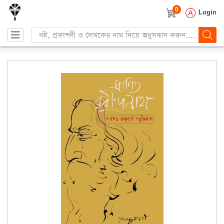
0
Login
Products
search