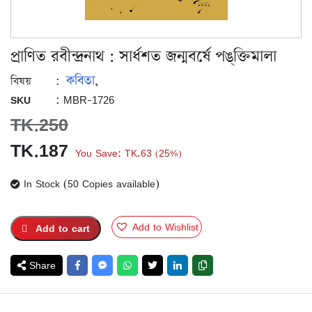
প্রাণিত রবীন্দ্রনাথ : সার্ধশত জন্মবর্ষে পঙ্‌ক্তিমালা
কবিতা
:
,
বিষয়
: MBR-1726
SKU
TK.
250
Original
Current
TK.
187
You Save:
TK.
63
25%
(
)
price
price
In Stock (50 Copies available)
was:
is:
TK.250.
TK.187.
Add to Wishlist
Add to cart
Share