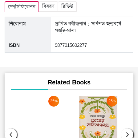
বিবরণ
রিভিউ
স্পেসিফিকেশন
শিরোনাম
প্রাণিত রবীন্দ্রনাথ : সার্ধশত জন্মবর্ষে
পঙ্‌ক্তিমালা
ISBN
9877015602277
Related Books
25%
25%
‹
›