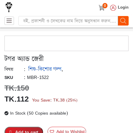
0
Login
Products
search
টগর অ্যান্ড জেরী
শিশু-কিশোর গল্প
:
,
বিষয়
: MBR-1522
SKU
TK.
150
Original
Current
TK.
112
You Save:
TK.
38
25%
(
)
price
price
In Stock (50 Copies available)
was:
is:
TK.150.
TK.112.
Add to Wishlist
Add to cart