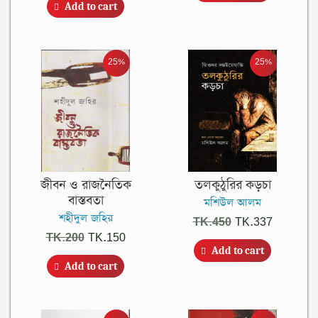
Add to cart
was:
is:
TK.270.
TK.202.
TK.250.
TK.187.
25%
25%
জীবন ও রাজনৈতিক
তলকুঠুরির কড়চা
বাস্তবতা
মশিউল আলম
শহীদুল জহির
Original
Current
TK.
450
TK.
337
Original
Current
TK.
200
TK.
150
price
price
Add to cart
price
price
was:
is:
Add to cart
was:
is:
TK.450.
TK.337.
TK.200.
TK.150.