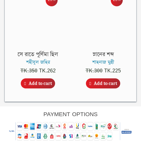
সে রাতে পূর্ণিমা ছিল
স্নানের শব্দ
শহীদুল জহির
শাহনাজ মুন্নী
Original
Current
Original
Current
TK.
350
TK.
262
TK.
300
TK.
225
price
price
price
price
Add to cart
Add to cart
was:
is:
was:
is:
TK.350.
TK.262.
TK.300.
TK.225.
PAYMENT OPTIONS