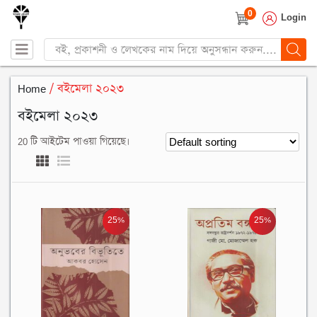
0
Login
Products
search
Home
/ বইমেলা ২০২৩
বইমেলা ২০২৩
20 টি আইটেম পাওয়া গিয়েছে।
25%
25%