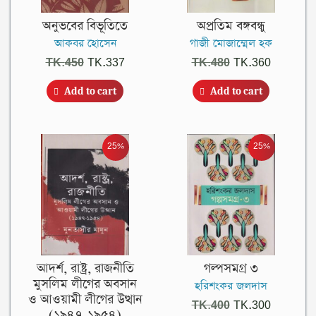
অনুভবের বিভূতিতে
অপ্রতিম বঙ্গবন্ধু
আকবর হোসেন
গাজী মোজাম্মেল হক
Original
Current
Original
Current
TK.
450
TK.
337
TK.
480
TK.
360
price
price
price
price
Add to cart
Add to cart
was:
is:
was:
is:
TK.450.
TK.337.
TK.480.
TK.360.
25%
25%
আদর্শ, রাষ্ট্র, রাজনীতি
গল্পসমগ্র ৩
মুসলিম লীগের অবসান
হরিশংকর জলদাস
ও আওয়ামী লীগের উত্থান
Original
Current
TK.
400
TK.
300
(১৯৪৭-১৯৫৪)