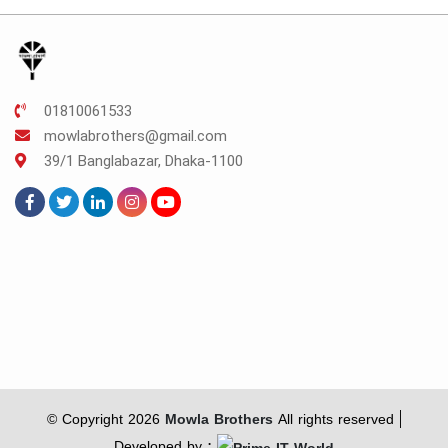
01810061533
mowlabrothers@gmail.com
39/1 Banglabazar, Dhaka-1100
© Copyright
2026
Mowla Brothers
All rights reserved
|
Developed by :