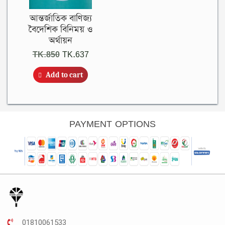
আন্তর্জাতিক বাণিজ্য
বৈদেশিক বিনিময় ও
অর্থায়ন
Original
Current
TK.
850
TK.
637
price
price
Add to cart
was:
is:
TK.850.
TK.637.
PAYMENT OPTIONS
01810061533