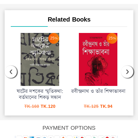
Related Books
25%
25%
‹
›
 কলেজ
ষাটের দশকের স্মৃতিকথা:
রবীন্দ্রনাথ ও তাঁর শিক্ষাভাবনা
বর্তমানের শিকড় সন্ধান
urrent
Original
Current
Original
Current
TK.
160
TK.
120
TK.
125
TK.
94
rice
price
price
price
price
s:
was:
is:
was:
is:
K.337.
TK.160.
TK.120.
TK.125.
TK.94.
PAYMENT OPTIONS