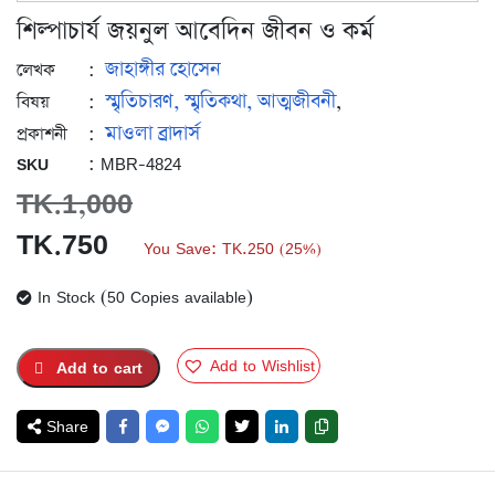
শিল্পাচার্য জয়নুল আবেদিন জীবন ও কর্ম
জাহাঙ্গীর হোসেন
:
লেখক
স্মৃতিচারণ, স্মৃতিকথা, আত্মজীবনী
:
,
বিষয়
মাওলা ব্রাদার্স
:
প্রকাশনী
: MBR-4824
SKU
TK.
1,000
Original
Current
TK.
750
You Save:
TK.
250
25%
(
)
price
price
In Stock (50 Copies available)
was:
is:
TK.1,000.
TK.750.
Add to Wishlist
Add to cart
Share