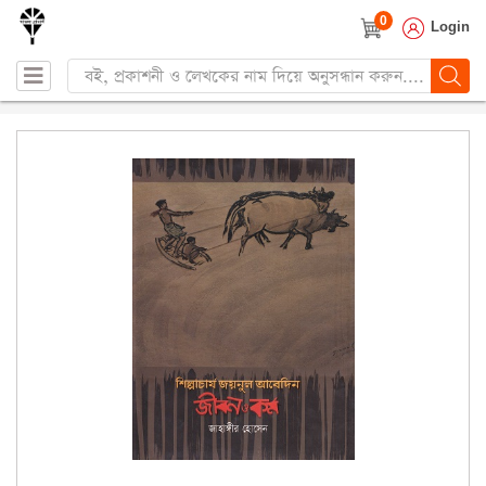
0
Login
Products
search