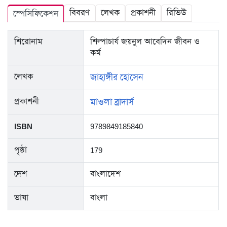
বিবরণ
লেখক
প্রকাশনী
রিভিউ
স্পেসিফিকেশন
শিরোনাম
শিল্পাচার্য জয়নুল আবেদিন জীবন ও
কর্ম
লেখক
জাহাঙ্গীর হোসেন
প্রকাশনী
মাওলা ব্রাদার্স
ISBN
9789849185840
পৃষ্ঠা
179
দেশ
বাংলাদেশ
ভাষা
বাংলা