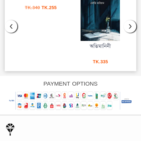
Original
Current
TK.
340
TK.
255
price
price
was:
is:
‹
›
TK.340.
TK.255.
অভিমানিনী
TK.
335
PAYMENT OPTIONS