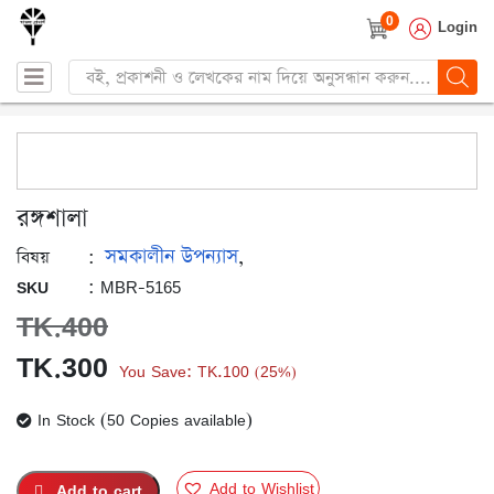
0
Login
Products
search
রঙ্গশালা
সমকালীন উপন্যাস
:
,
বিষয়
: MBR-5165
SKU
TK.
400
Original
Current
TK.
300
You Save:
TK.
100
25%
(
)
price
price
In Stock (50 Copies available)
was:
is:
TK.400.
TK.300.
Add to Wishlist
Add to cart