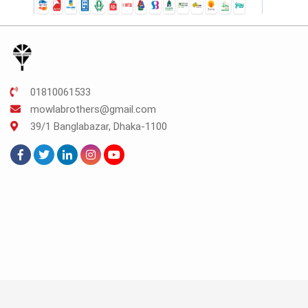
01810061533
mowlabrothers@gmail.com
39/1 Banglabazar, Dhaka-1100
© Copyright
2026
Mowla Brothers
All rights reserved
|