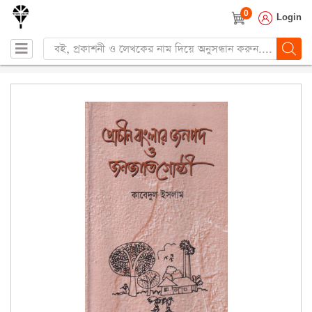
0
Login
Products
search