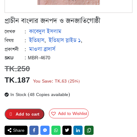
প্রাচীন বাংলার জনপদ ও জনজাতিগোষ্ঠী
কাবেদুল ইসলাম
:
লেখক
ইতিহাস
ইতিহাস স্লাইড ১
:
,
,
বিষয়
মাওলা ব্রাদার্স
:
প্রকাশনী
: MBR-4670
SKU
TK.
250
Original
Current
TK.
187
You Save:
TK.
63
25%
(
)
price
price
In Stock (48 Copies available)
was:
is:
TK.250.
TK.187.
Add to Wishlist
Add to cart
Share