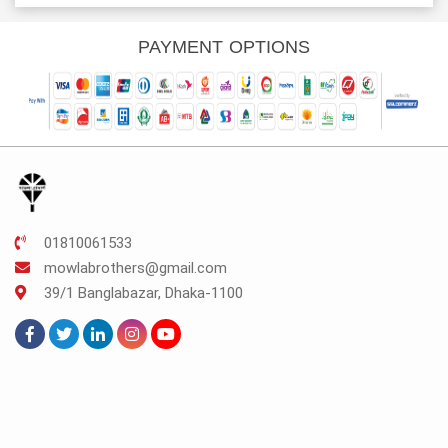
s:
was:
is:
was:
is:
K.150.
TK.450.
TK.338.
TK.250.
TK.187.
PAYMENT OPTIONS
01810061533
mowlabrothers@gmail.com
39/1 Banglabazar, Dhaka-1100