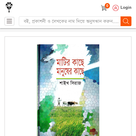
0
Login
Products
search