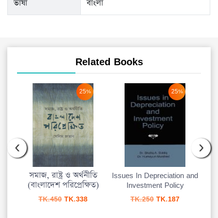
ভাষা
বাংলা
Related Books
25%
25%
‹
›
সমাজ, রাষ্ট্র ও অর্থনীতি
Issues In Depreciation and
(বাংলাদেশ পরিপ্রেক্ষিত)
Investment Policy
urrent
Original
Current
Original
Current
TK.
450
TK.
338
TK.
250
TK.
187
rice
price
price
price
price