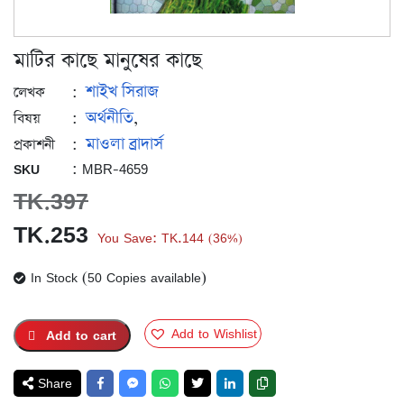
মাটির কাছে মানুষের কাছে
শাইখ সিরাজ
:
লেখক
অর্থনীতি
:
,
বিষয়
মাওলা ব্রাদার্স
:
প্রকাশনী
: MBR-4659
SKU
TK.
397
Original
Current
TK.
253
You Save:
TK.
144
36%
(
)
price
price
In Stock (50 Copies available)
was:
is:
TK.397.
TK.253.
Add to Wishlist
Add to cart
Share