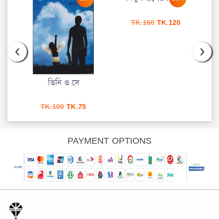
Original
Current
TK.
160
TK.
120
price
price
was:
is:
‹
›
TK.160.
TK.120.
্র
তিনি ও সে
urrent
Original
Current
TK.
100
TK.
75
rice
price
price
s:
was:
is:
K.562.
TK.100.
TK.75.
PAYMENT OPTIONS