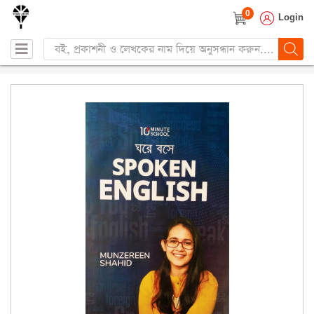
0
Login
Products
search