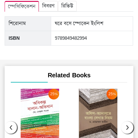
বিবরণ
রিভিউ
স্পেসিফিকেশন
শিরোনাম
ঘরে বসে স্পোকেন ইংলিশ
ISBN
9789849482994
Related Books
25%
25%
‹
›