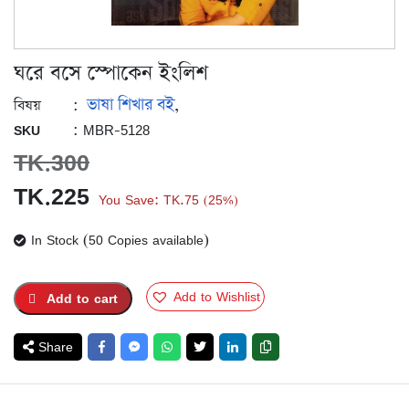
ঘরে বসে স্পোকেন ইংলিশ
ভাষা শিখার বই
:
,
বিষয়
: MBR-5128
SKU
TK.
300
Original
Current
TK.
225
You Save:
TK.
75
25%
(
)
price
price
In Stock (50 Copies available)
was:
is:
TK.300.
TK.225.
Add to Wishlist
Add to cart
Share