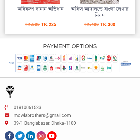
শুদ্ধ
অবিকল্প বানান অভিধান
অফিস আদালতে বাংলা লেখার
Spo
নিয়ম
urrent
Original
Current
Original
Current
TK.
300
TK.
225
TK.
400
TK.
300
rice
price
price
price
price
s:
was:
is:
was:
is:
K.150.
TK.300.
TK.225.
TK.400.
TK.300.
PAYMENT OPTIONS
01810061533
mowlabrothers@gmail.com
39/1 Banglabazar, Dhaka-1100