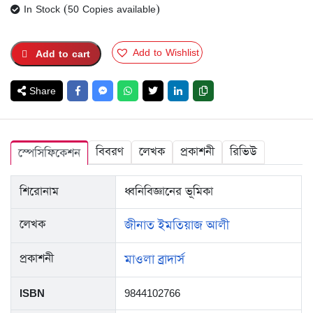
price
price
In Stock (50 Copies available)
was:
is:
TK.200.
TK.150.
Add to Wishlist
Add to cart
Share
বিবরণ
লেখক
প্রকাশনী
রিভিউ
স্পেসিফিকেশন
শিরোনাম
ধ্বনিবিজ্ঞানের ভূমিকা
লেখক
জীনাত ইমতিয়াজ আলী
প্রকাশনী
মাওলা ব্রাদার্স
ISBN
9844102766