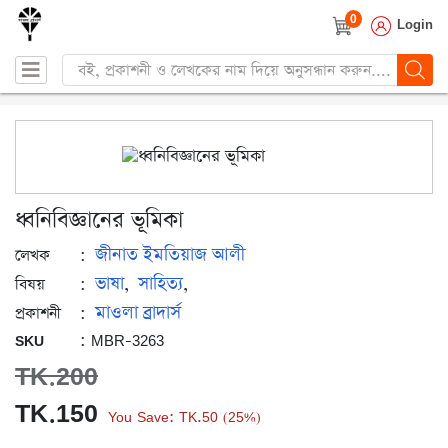
0
Login
Products
search
ধ্বনিবিজ্ঞানের ভূমিকা
জীনাত ইমতিয়াজ আলী
:
লেখক
ভাষা
সাহিত্য
:
,
,
বিষয়
মাওলা ব্রাদার্স
:
প্রকাশনী
: MBR-3263
SKU
TK.
200
Original
Current
TK.
150
You Save:
TK.
50
25%
(
)