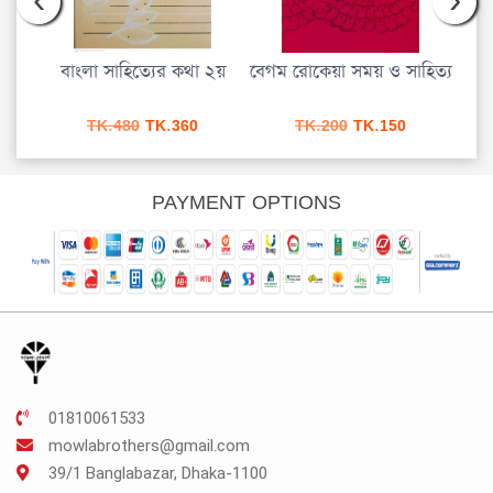
িষয় ও
বাংলা সাহিত্যের কথা ২য়
বেগম রোকেয়া সময় ও সাহিত্য
প্
urrent
Original
Current
Original
Current
TK.
480
TK.
360
TK.
200
TK.
150
rice
price
price
price
price
s:
was:
is:
was:
is:
K.487.
TK.480.
TK.360.
TK.200.
TK.150.
PAYMENT OPTIONS
01810061533
mowlabrothers@gmail.com
39/1 Banglabazar, Dhaka-1100