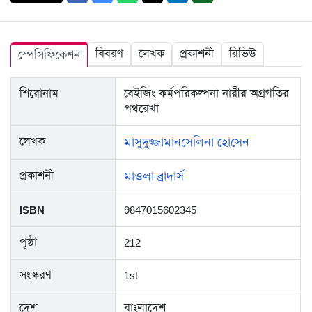
বিবরণ
লেখক
প্রকাশনী
রিভিউ
স্পেসিফিকেশন
শিরোনাম
বেইজিং কর্মপরিকল্পনা নারীর অগ্রগতির
পথরেখা
লেখক
মাসুদুজ্জামান
সেলিনা হোসেন
প্রকাশনী
মাওলা ব্রাদার্স
ISBN
9847015602345
পৃষ্ঠা
212
সংস্করণ
1st
দেশ
বাংলাদেশ