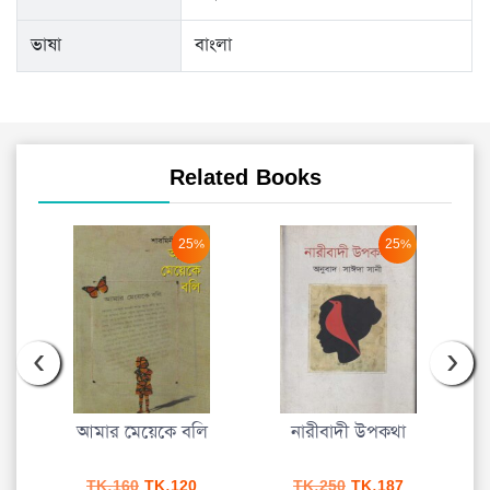
ভাষা
বাংলা
Related Books
25%
25%
‹
›
মাজ
আমার মেয়েকে বলি
নারীবাদী উপকথা
urrent
Original
Current
Original
Current
TK.
160
TK.
120
TK.
250
TK.
187