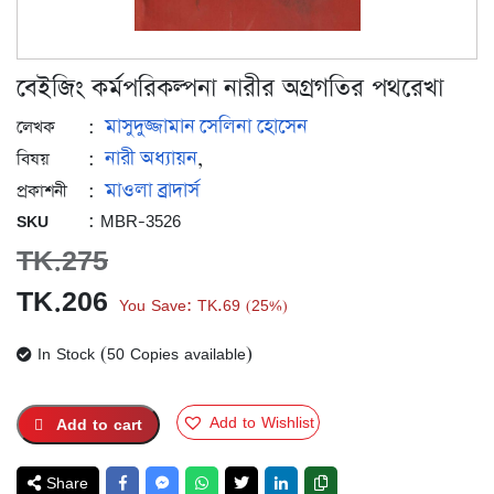
বেইজিং কর্মপরিকল্পনা নারীর অগ্রগতির পথরেখা
মাসুদুজ্জামান
সেলিনা হোসেন
:
লেখক
নারী অধ্যায়ন
:
,
বিষয়
মাওলা ব্রাদার্স
:
প্রকাশনী
: MBR-3526
SKU
TK.
275
Original
Current
TK.
206
You Save:
TK.
69
25%
(
)
price
price
In Stock (50 Copies available)
was:
is:
TK.275.
TK.206.
Add to Wishlist
Add to cart
Share