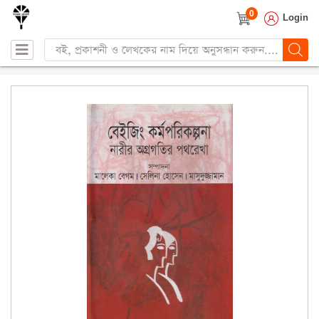
0
Login
Products
search