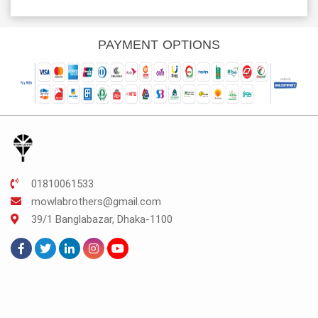
rice
was:
is:
was:
is:
s:
TK.300.
TK.225.
TK.250.
TK.187.
K.225.
PAYMENT OPTIONS
01810061533
mowlabrothers@gmail.com
39/1 Banglabazar, Dhaka-1100