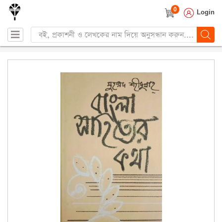
0
Login
Products
search