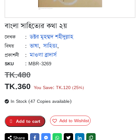
বাংলা সাহিত্যের কথা ২য়
ডক্টর মুহম্মদ শহীদুল্লাহ
:
লেখক
ভাষা
সাহিত্য
:
,
,
বিষয়
মাওলা ব্রাদার্স
:
প্রকাশনী
: MBR-3269
SKU
TK.
480
Original
Current
TK.
360
You Save:
TK.
120
25%
(
)
price
price
In Stock (47 Copies available)
was:
is:
TK.480.
TK.360.
Add to Wishlist
Add to cart
Share