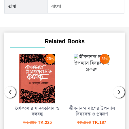
ভাষা
বাংলা
Related Books
25%
25%
‹
›
কেস
ফোকলোর মানবতাবাদ ও
জীবনানন্দ দাশের উপন্যাস
াশনার
বঙ্গবন্ধু
বিষয়বস্ত ও প্রকরণ
Original
Current
Original
Current
TK.
300
TK.
225
TK.
250
TK.
187
urrent
price
price
price
price