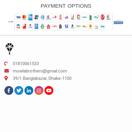
TK.300.
TK.225.
PAYMENT OPTIONS
01810061533
mowlabrothers@gmail.com
39/1 Banglabazar, Dhaka-1100