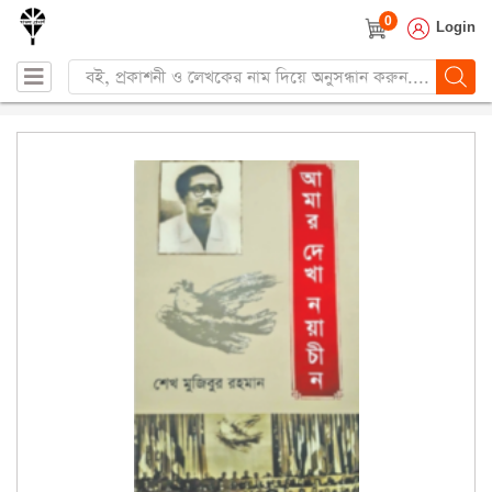
0
Login
Products
search