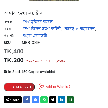
আমার দেখা নয়াচীন
শেখ মুজিবুর রহমান
:
লেখক
দেশ-বিদেশ ভ্রমণ কাহিনী
বঙ্গবন্ধু ও বাংলাদেশ
:
,
,
বিষয়
বাংলা একাডেমী
:
প্রকাশনী
: MBR-3069
SKU
TK.
400
Original
Current
TK.
300
You Save:
TK.
100
25%
(
)
price
price
In Stock (50 Copies available)
was:
is:
TK.400.
TK.300.
Add to Wishlist
Add to cart
Share