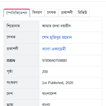
বিবরণ
লেখক
প্রকাশনী
রিভিউ
স্পেসিফিকেশন
শিরোনাম
আমার দেখা নয়াচীন
লেখক
শেখ মুজিবুর রহমান
প্রকাশনী
বাংলা একাডেমী
ISBN
9789840759880
পৃষ্ঠা
200
সংস্করণ
1st Published, 2020
দেশ
বাংলাদেশ
ভাষা
বাংলা