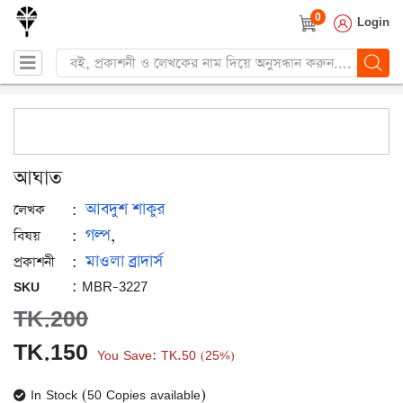
0
Login
Products
search
আঘাত
আবদুশ শাকুর
:
লেখক
গল্প
:
,
বিষয়
মাওলা ব্রাদার্স
:
প্রকাশনী
: MBR-3227
SKU
TK.
200
Original
Current
TK.
150
You Save:
TK.
50
25%
(
)
price
price
In Stock (50 Copies available)