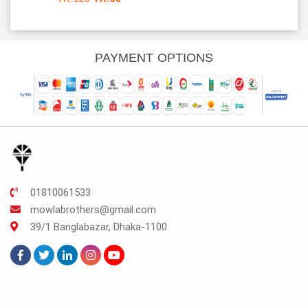
rice
price
price
s:
was:
is:
K.187.
TK.120.
TK.90.
PAYMENT OPTIONS
01810061533
mowlabrothers@gmail.com
39/1 Banglabazar, Dhaka-1100