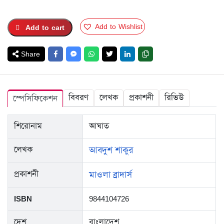
was:
is:
TK.200.
TK.150.
Add to Wishlist
Add to cart
Share
বিবরণ
লেখক
প্রকাশনী
রিভিউ
স্পেসিফিকেশন
শিরোনাম
আঘাত
লেখক
আবদুশ শাকুর
প্রকাশনী
মাওলা ব্রাদার্স
ISBN
9844104726
দেশ
বাংলাদেশ