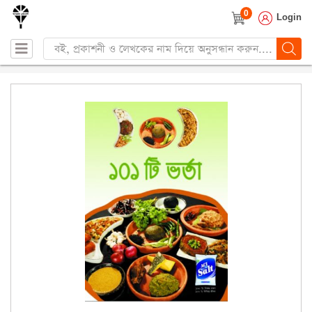
0
Login
Products
search