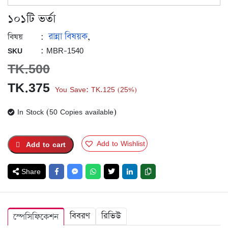
১০১টি ভর্তা
রান্না বিষয়ক
:
,
বিষয়
: MBR-1540
SKU
TK.
500
Original
Current
TK.
375
You Save:
TK.
125
25%
(
)
price
price
In Stock (50 Copies available)
was:
is:
TK.500.
TK.375.
Add to Wishlist
Add to cart
Share
বিবরণ
রিভিউ
স্পেসিফিকেশন