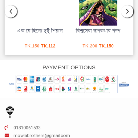
‹
›
্প
এক যে ছিলো দুষ্টু শিয়াল
বিশ্বসেরা রূপকথার গল্প
urrent
Original
Current
Original
Current
TK.
150
TK.
112
TK.
200
TK.
150
rice
price
price
price
price
s:
was:
is:
was:
is:
K.150.
TK.150.
TK.112.
TK.200.
TK.150.
PAYMENT OPTIONS
01810061533
mowlabrothers@gmail.com