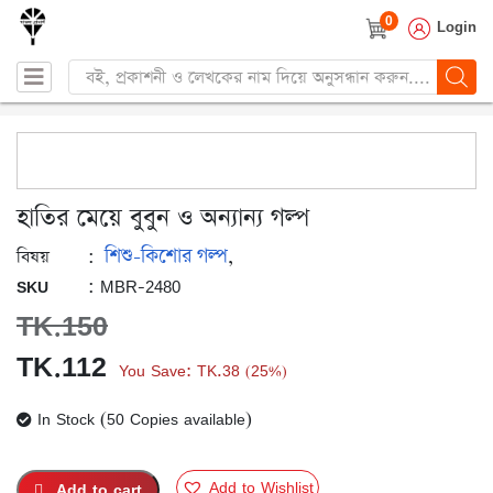
0
Login
Products
search
হাতির মেয়ে বুবুন ও অন্যান্য গল্প
শিশু-কিশোর গল্প
:
,
বিষয়
: MBR-2480
SKU
TK.
150
Original
Current
TK.
112
You Save:
TK.
38
25%
(
)
price
price
In Stock (50 Copies available)
was:
is:
TK.150.
TK.112.
Add to Wishlist
Add to cart