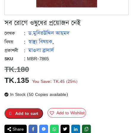
সব রোগে ওষুধের প্রয়োজন নেই
ড.মুনিরউদ্দিন আহমদ
:
লেখক
স্বাস্থ্য বিষয়ক
:
,
বিষয়
মাওলা ব্রাদার্স
:
প্রকাশনী
: MBR-7865
SKU
TK.
180
Original
Current
TK.
135
You Save:
TK.
45
25%
(
)
price
price
In Stock (50 Copies available)
was:
is:
TK.180.
TK.135.
Add to Wishlist
Add to cart
Share