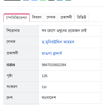
বিবরণ
লেখক
প্রকাশনী
রিভিউ
স্পেসিফিকেশন
শিরোনাম
সব রোগে ওষুধের প্রয়োজন নেই
লেখক
ড.মুনিরউদ্দিন আহমদ
প্রকাশনী
মাওলা ব্রাদার্স
ISBN
9847015602284
পৃষ্ঠা
126
সংস্করণ
1st
দেশ
বাংলাদেশ