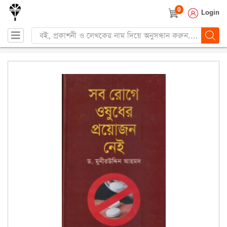
0
Login
Products
search