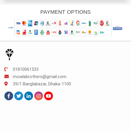
was:
is:
TK.200.
TK.150.
PAYMENT OPTIONS
01810061533
mowlabrothers@gmail.com
39/1 Banglabazar, Dhaka-1100