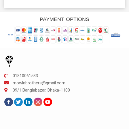
price
price
price
price
rice
was:
is:
was:
is:
s:
TK.160.
TK.120.
TK.250.
TK.187.
K.206.
PAYMENT OPTIONS
01810061533
mowlabrothers@gmail.com
39/1 Banglabazar, Dhaka-1100