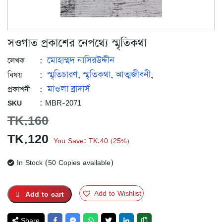
সওগাত প্রকাশের নেপথ্যে স্মৃতিকথা
মোহাম্মদ নাসিরউদ্দীন
:
লেখক
স্মৃতিচারণ, স্মৃতিকথা, আত্মজীবনী
:
,
বিষয়
মাওলা ব্রাদার্স
:
প্রকাশনী
: MBR-2071
SKU
TK.
160
Original
Current
TK.
120
You Save:
TK.
40
25%
(
)
price
price
In Stock (50 Copies available)
was:
is:
TK.160.
TK.120.
Add to Wishlist
Add to cart
Share