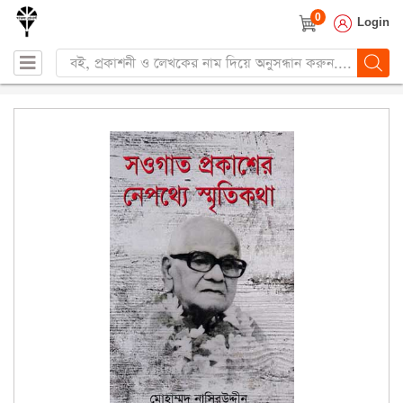
0
Login
Products
search