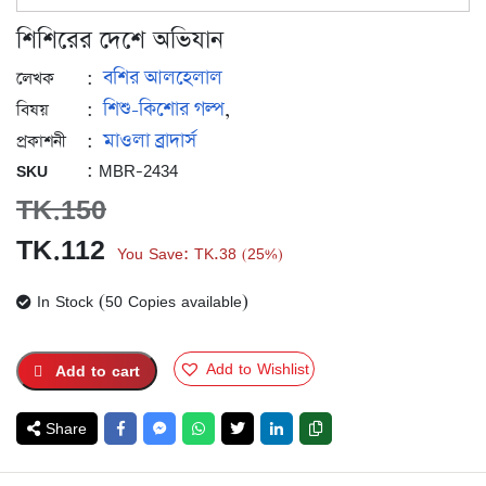
শিশিরের দেশে অভিযান
বশির আলহেলাল
:
লেখক
শিশু-কিশোর গল্প
:
,
বিষয়
মাওলা ব্রাদার্স
:
প্রকাশনী
: MBR-2434
SKU
TK.
150
Original
Current
TK.
112
You Save:
TK.
38
25%
(
)
price
price
In Stock (50 Copies available)
was:
is:
TK.150.
TK.112.
Add to Wishlist
Add to cart
Share