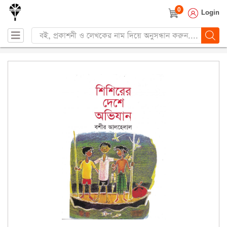
0
Login
Products
search