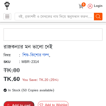
0
Login
Products
search
রাজকন্যার মন ভালো নেই
শিশু-কিশোর গল্প
:
,
বিষয়
: MBR-2314
SKU
TK.
80
Original
Current
TK.
60
You Save:
TK.
20
25%
(
)
price
price
In Stock (50 Copies available)
was:
is:
TK.80.
TK.60.
Add to Wishlist
Add to cart