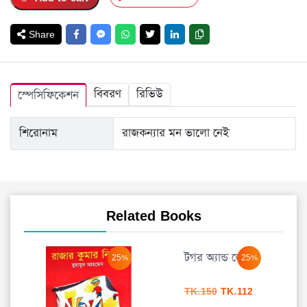
Share
বিবরণ
রিভিউ
স্পেসিফিকেশন
শিরোনাম
রাজকন্যার মন ভালো নেই
Related Books
টগর অ্যান্ড জেরী
25%
25%
Original
Current
TK.
150
TK.
112
price
price