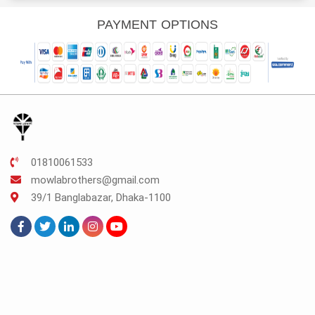
was:
is:
TK.200.
TK.150.
PAYMENT OPTIONS
01810061533
mowlabrothers@gmail.com
39/1 Banglabazar, Dhaka-1100