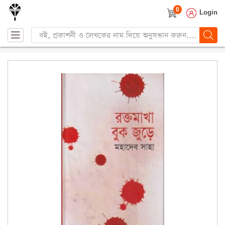
0
Login
Products
search