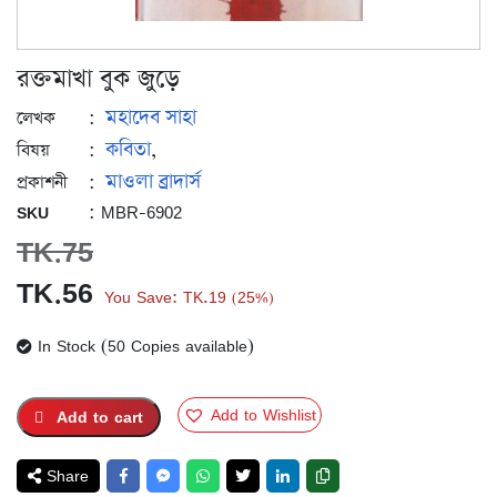
রক্তমাখা বুক জুড়ে
মহাদেব সাহা
:
লেখক
কবিতা
:
,
বিষয়
মাওলা ব্রাদার্স
:
প্রকাশনী
: MBR-6902
SKU
TK.
75
Original
Current
TK.
56
You Save:
TK.
19
25%
(
)
price
price
In Stock (50 Copies available)
was:
is:
TK.75.
TK.56.
Add to Wishlist
Add to cart
Share