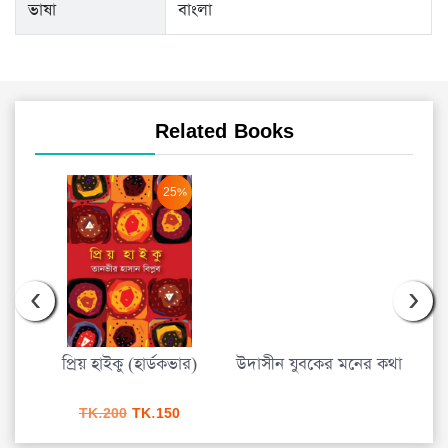
ভাষা
বাংলা
Related Books
া
আকা
25%
urrent
rice
s:
‹
›
K.225.
প্রিয় হাইকু (হার্ডকভার)
উদাসীন যুবকের মনের কথা
Original
Current
TK.
200
TK.
150
price
price