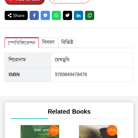
Share
বিবরণ
রিভিউ
স্পেসিফিকেশন
শিরোনাম
মেঘডুবি
ISBN
9789849478478
Related Books
১৪
25%
25%