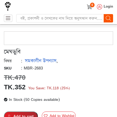
0
Login
Products
search
মেঘডুবি
সমকালীন উপন্যাস
:
,
বিষয়
: MBR-2683
SKU
TK.
470
Original
Current
TK.
352
You Save:
TK.
118
25%
(
)
price
price
In Stock (50 Copies available)
was:
is:
TK.470.
TK.352.
Add to Wishlist
Add to cart