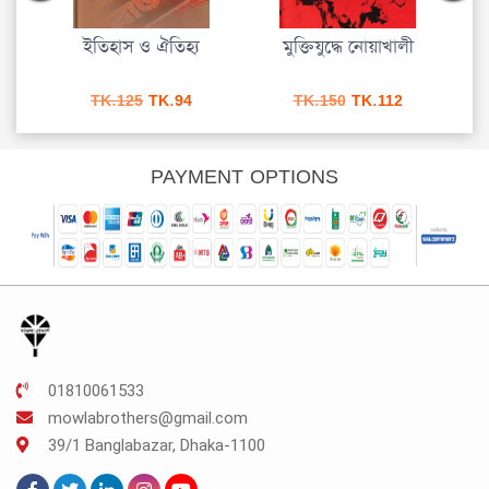
্রম ও
ইতিহাস ও ঐতিহ্য
মুক্তিযুদ্ধে নোয়াখালী
০)
urrent
Original
Current
Original
Current
TK.
125
TK.
94
TK.
150
TK.
112
rice
price
price
price
price
s:
was:
is:
was:
is:
K.300.
TK.125.
TK.94.
TK.150.
TK.112.
PAYMENT OPTIONS
01810061533
mowlabrothers@gmail.com
39/1 Banglabazar, Dhaka-1100