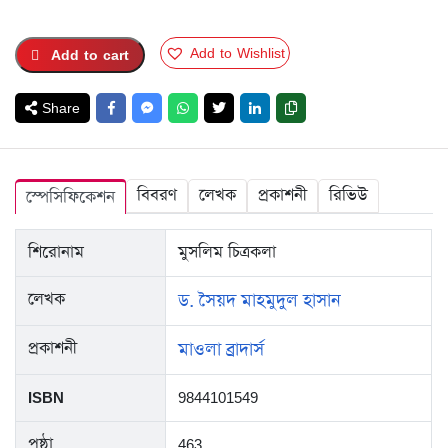
was:
is:
TK.450.
TK.337.
Add to Wishlist
Add to cart
Share
বিবরণ
লেখক
প্রকাশনী
রিভিউ
স্পেসিফিকেশন
শিরোনাম
মুসলিম চিত্রকলা
লেখক
ড. সৈয়দ মাহমুদুল হাসান
প্রকাশনী
মাওলা ব্রাদার্স
ISBN
9844101549
পৃষ্ঠা
463