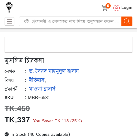
0
Login
Products
search
মুসলিম চিত্রকলা
ড. সৈয়দ মাহমুদুল হাসান
:
লেখক
ইতিহাস
:
,
বিষয়
মাওলা ব্রাদার্স
:
প্রকাশনী
: MBR-6531
SKU
TK.
450
Original
Current
TK.
337
You Save:
TK.
113
25%
(
)
price
price
In Stock (48 Copies available)