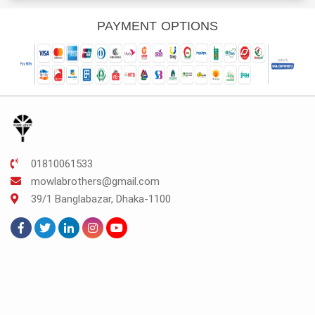
s:
was:
is:
was:
is:
K.487.
TK.450.
TK.337.
TK.400.
TK.300.
PAYMENT OPTIONS
01810061533
mowlabrothers@gmail.com
39/1 Banglabazar, Dhaka-1100