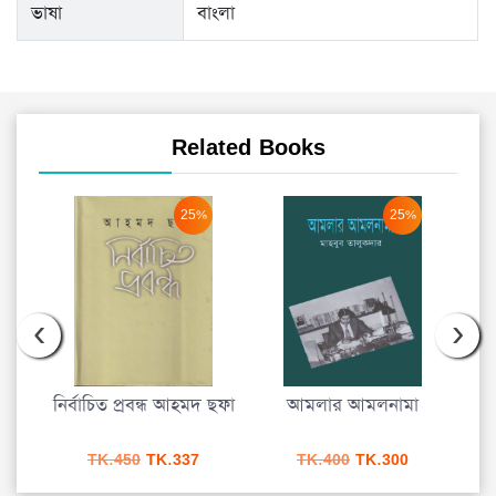
ভাষা
বাংলা
Related Books
25%
25%
‹
›
নির্বাচিত প্রবন্ধ আহমদ ছফা
আমলার আমলনামা
urrent
Original
Current
Original
Current
TK.
450
TK.
337
TK.
400
TK.
300
rice
price
price
price
price