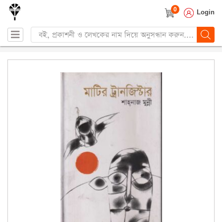
0
Login
Products
search