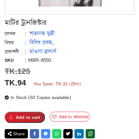
মাটির ট্রানজিস্টার
শাহনাজ মুন্নী
:
লেখক
বিবিধ প্রবন্ধ
:
,
বিষয়
মাওলা ব্রাদার্স
:
প্রকাশনী
: MBR-8550
SKU
TK.
125
Original
Current
TK.
94
You Save:
TK.
31
25%
(
)
price
price
In Stock (50 Copies available)
was:
is:
TK.125.
TK.94.
Add to Wishlist
Add to cart
Share