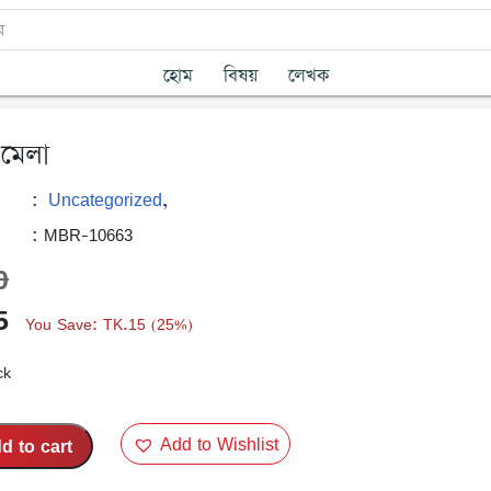
হোম
বিষয়
লেখক
 মেলা
Uncategorized
:
,
: MBR-10663
0
nal
Current
5
You Save:
TK.
15
25%
(
)
price
ck
is:
0.
TK.45.
Add to Wishlist
d to cart