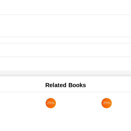
Related Books
25%
25%
rent
ce