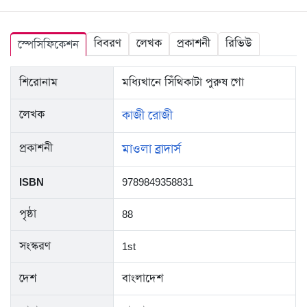
বিবরণ
লেখক
প্রকাশনী
রিভিউ
স্পেসিফিকেশন
শিরোনাম
মধ্যিখানে সিঁথিকাটা পুরুষ গো
লেখক
কাজী রোজী
প্রকাশনী
মাওলা ব্রাদার্স
ISBN
9789849358831
পৃষ্ঠা
88
সংস্করণ
1st
দেশ
বাংলাদেশ