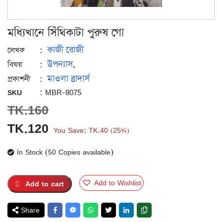
মধ্যিখানে সিঁথিকাটা পুরুষ গো
কাজী রোজী
:
লেখক
উপন্যাস
:
,
বিষয়
মাওলা ব্রাদার্স
:
প্রকাশনী
: MBR-8075
SKU
TK.
160
Original
Current
TK.
120
You Save:
TK.
40
25%
(
)
price
price
In Stock (50 Copies available)
was:
is:
TK.160.
TK.120.
Add to Wishlist
Add to cart
Share