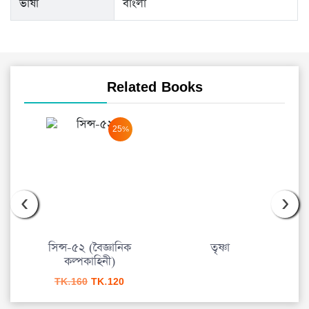
ভাষা
বাংলা
Related Books
25%
‹
›
সিন্স-৫২ (বৈজ্ঞানিক
তৃষ্ণা
প
কল্পকাহিনী)
আম
urrent
Original
Current
TK.
160
TK.
120
rice
price
price