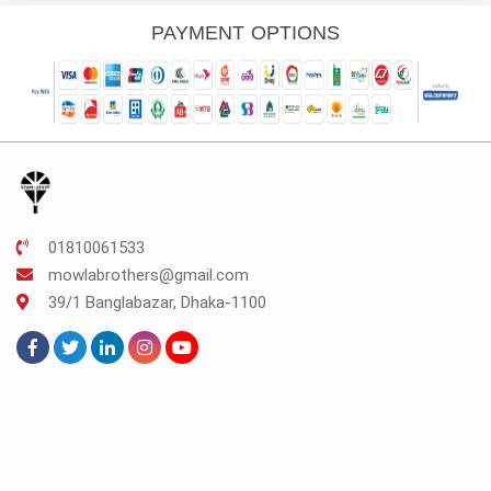
s:
was:
is:
K.150.
TK.160.
TK.120.
PAYMENT OPTIONS
01810061533
mowlabrothers@gmail.com
39/1 Banglabazar, Dhaka-1100