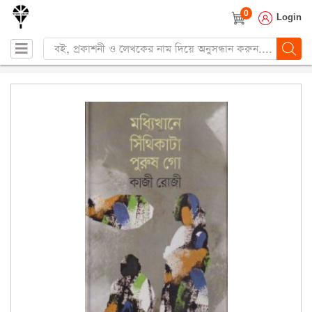
0
Login
Products
search