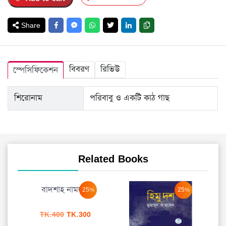
Share
বিবরণ
রিভিউ
স্পেসিফিকেশন
শিরোনাম
পরিবাবু ও একটি কাঠ গাছ
Related Books
বাদশাহ নামদার
25%
25%
Original
Current
TK.
400
TK.
300
price
price