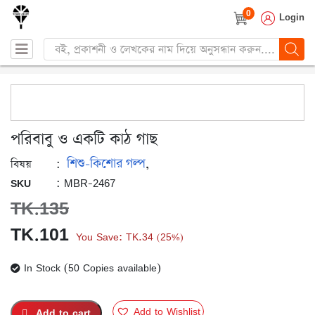
0
Login
Products
search
পরিবাবু ও একটি কাঠ গাছ
শিশু-কিশোর গল্প
:
,
বিষয়
: MBR-2467
SKU
TK.
135
Original
Current
TK.
101
You Save:
TK.
34
25%
(
)
price
price
In Stock (50 Copies available)
was:
is:
TK.135.
TK.101.
Add to Wishlist
Add to cart