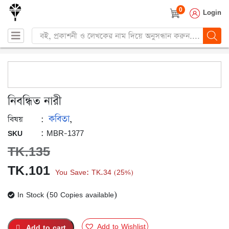
0
Login
Products
search
নিবন্ধিত নারী
কবিতা
:
,
বিষয়
: MBR-1377
SKU
TK.
135
Original
Current
TK.
101
You Save:
TK.
34
25%
(
)
price
price
In Stock (50 Copies available)
was:
is:
TK.135.
TK.101.
Add to Wishlist
Add to cart