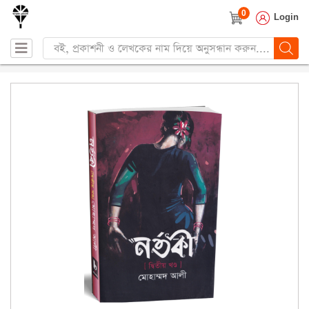
0
Login
Products
search