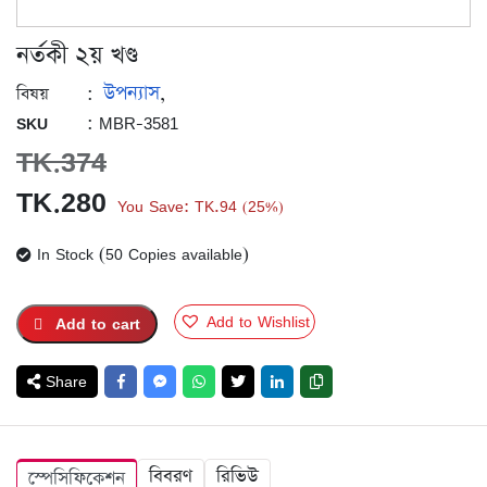
নর্তকী ২য় খণ্ড
উপন্যাস
:
,
বিষয়
: MBR-3581
SKU
TK.
374
Original
Current
TK.
280
You Save:
TK.
94
25%
(
)
price
price
In Stock (50 Copies available)
was:
is:
TK.374.
TK.280.
Add to Wishlist
Add to cart
Share
বিবরণ
রিভিউ
স্পেসিফিকেশন