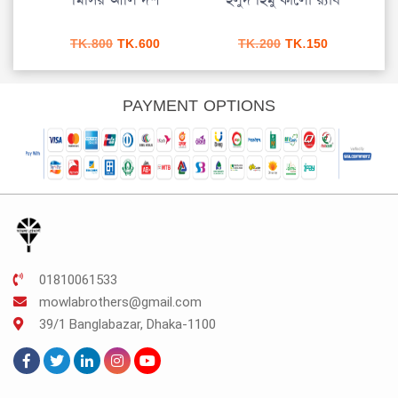
মিসির আলি দশ
হলুদ হিমু কালো র‌্যাব
Original
Current
Original
Current
TK.
800
TK.
600
TK.
200
TK.
150
price
price
price
price
was:
is:
was:
is:
TK.800.
TK.600.
TK.200.
TK.150.
PAYMENT OPTIONS
01810061533
mowlabrothers@gmail.com
39/1 Banglabazar, Dhaka-1100