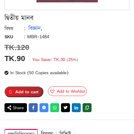
দ্বিতীয় মানব
বিজ্ঞান
:
,
বিষয়
: MBR-1484
SKU
TK.
120
Original
Current
TK.
90
You Save:
TK.
30
25%
(
)
price
price
In Stock (50 Copies available)
was:
is:
TK.120.
TK.90.
Add to Wishlist
Add to cart
Share
বিবরণ
রিভিউ