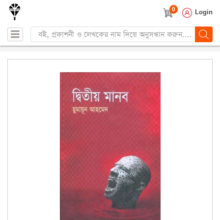
0
Login
Products
search