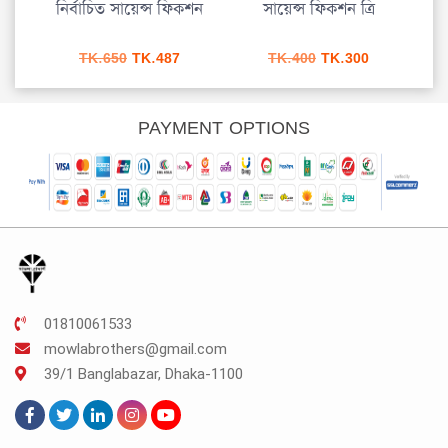
নির্বাচিত সায়েন্স ফিকশন
সায়েন্স ফিকশন ত্রি
প্রযু
rrent
Original
Current
Original
Current
TK.
650
TK.
487
TK.
400
TK.
300
ice
price
price
price
price
was:
is:
was:
is:
.60.
TK.650.
TK.487.
TK.400.
TK.300.
PAYMENT OPTIONS
01810061533
mowlabrothers@gmail.com
39/1 Banglabazar, Dhaka-1100