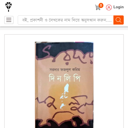
0
Login
Products
search