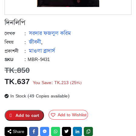
দিনলিপি
সরদার ফজলুল করিম
:
লেখক
জীবনী
:
,
বিষয়
মাওলা ব্রাদার্স
:
প্রকাশনী
: MBR-9431
SKU
TK.
850
Original
Current
TK.
637
You Save:
TK.
213
25%
(
)
price
price
In Stock (49 Copies available)
was:
is:
TK.850.
TK.637.
Add to Wishlist
Add to cart
Share