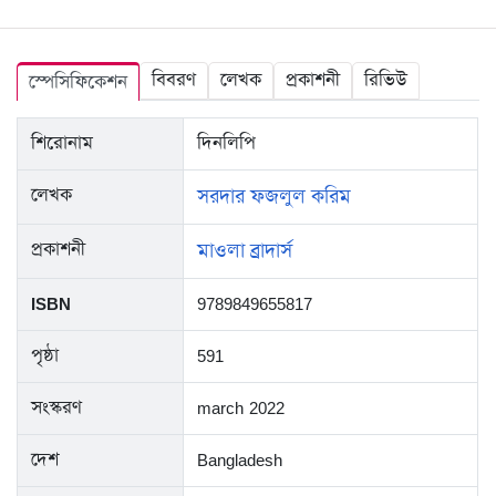
বিবরণ
লেখক
প্রকাশনী
রিভিউ
স্পেসিফিকেশন
শিরোনাম
দিনলিপি
লেখক
সরদার ফজলুল করিম
প্রকাশনী
মাওলা ব্রাদার্স
ISBN
9789849655817
পৃষ্ঠা
591
সংস্করণ
march 2022
দেশ
Bangladesh