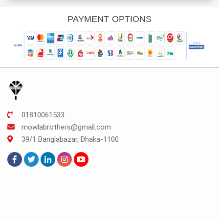
s:
was:
is:
was:
is:
K.262.
TK.70.
TK.52.
TK.200.
TK.150.
PAYMENT OPTIONS
01810061533
mowlabrothers@gmail.com
39/1 Banglabazar, Dhaka-1100